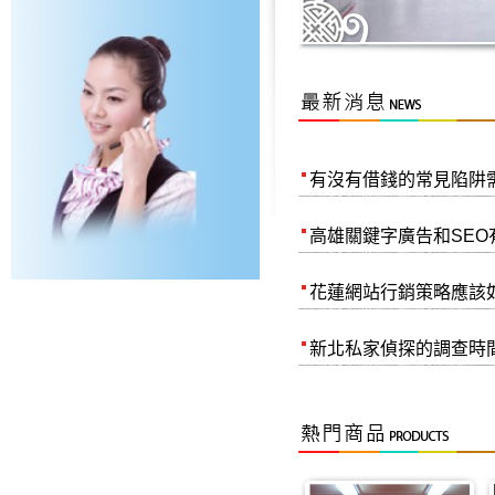
台南微整 - 精緻科技塑美
SD主控優秀讀寫性能及低耗
有沒有借錢的常見陷阱需要
高雄關鍵字廣告和SEO有
花蓮網站行銷策略應該如何
新北私家偵探的調查時間通
矽膠製品公司，教蔡家濬如
無塵室隔間主要作用
無塵室隔間水平層流式